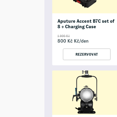
Aputure Accent B7C set of
8 + Charging Case
1 900
Kč
800
Kč
Kč/den
REZERVOVAT