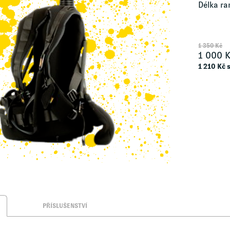
Délka ra
1 350
Kč
1 000
K
1 210
Kč 
PŘÍSLUŠENSTVÍ