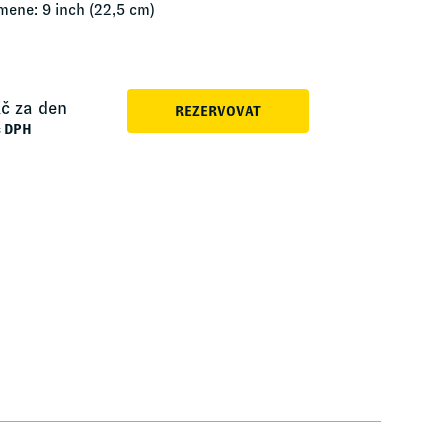
mene: 9 inch (22,5 cm)
č za den
REZERVOVAT
s DPH