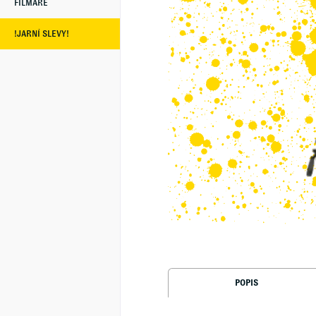
FILMAŘE
!JARNÍ SLEVY!
POPIS