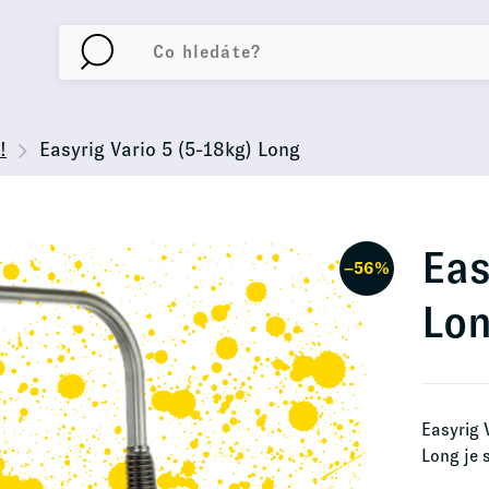
!
Easyrig Vario 5 (5-18kg) Long
Eas
−56%
Lo
Easyrig 
Long je 