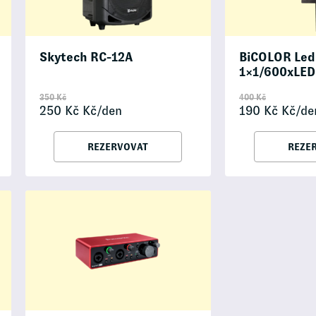
Skytech RC-12A
BiCOLOR Led
1×1/600xLED
350
Kč
400
Kč
250
Kč
Kč/den
190
Kč
Kč/de
REZERVOVAT
REZE