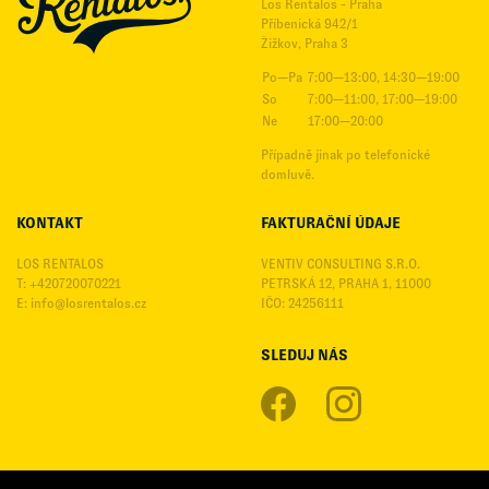
Los Rentalos - Praha
Příbenická 942/1
Žižkov, Praha 3
Po—Pa
7:00—13:00, 14:30—19:00
So
7:00—11:00, 17:00—19:00
Ne
17:00—20:00
Případně jinak po telefonické
domluvě.
KONTAKT
FAKTURAČNÍ ÚDAJE
LOS RENTALOS
VENTIV CONSULTING S.R.O.
T: +420720070221
PETRSKÁ 12, PRAHA 1, 11000
E:
info@losrentalos.cz
IČO: 24256111
SLEDUJ NÁS