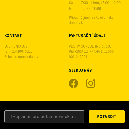
So
7:00—11:00, 17:00—19:00
Ne
17:00—20:00
Případně jinak po telefonické
domluvě.
KONTAKT
FAKTURAČNÍ ÚDAJE
LOS RENTALOS
VENTIV CONSULTING S.R.O.
T: +420720070221
PETRSKÁ 12, PRAHA 1, 11000
E:
info@losrentalos.cz
IČO: 24256111
SLEDUJ NÁS
POTVRDIT