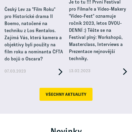
Je to tu !!! První Festival
pro Filmaře a Video-Makery
Český Lev za "Film Roku"
"Video-Fest" oznamuje
pro Historické drama Il
ročník 2023, letos DVOU-
Boemo, natočené na
DENNÍ :) Těšte se na
techniku z Los Rentalos.
Festival plný: Workshopů,
Zajímá Vás, která kamera a
Masterclass, Interviews a
objektivy byli použity na
Prezentace nejnovější
film roku a nominanta ČFTA
techniky.
do bojů o Oscara?
13.02.2023
07.03.2023
VŠECHNY AKTUALITY
Novinky