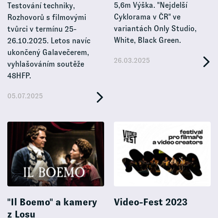
5,6m Výška. "Nejdelší
Testování techniky,
Cyklorama v ČR" ve
Rozhovorů s filmovými
variantách Only Studio,
tvůrci v termínu 25-
White, Black Green.
26.10.2025. Letos navíc
ukončený Galavečerem,
26.03.2025
vyhlašováním soutěže
48HFP.
05.07.2025
"Il Boemo" a kamery
Video-Fest 2023
z Losu