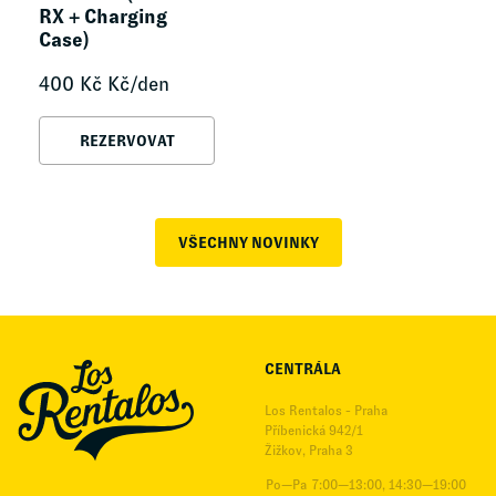
RX + Charging
Case)
400
Kč
Kč/den
REZERVOVAT
VŠECHNY NOVINKY
CENTRÁLA
Los Rentalos - Praha
Příbenická 942/1
Žižkov, Praha 3
Po—Pa
7:00—13:00, 14:30—19:00