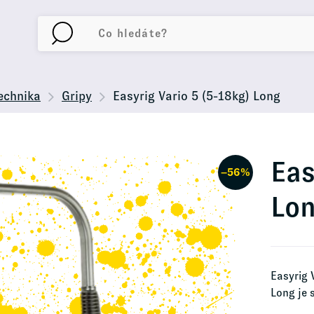
echnika
Gripy
Easyrig Vario 5 (5-18kg) Long
Eas
−56%
Lo
Easyrig 
Long je 