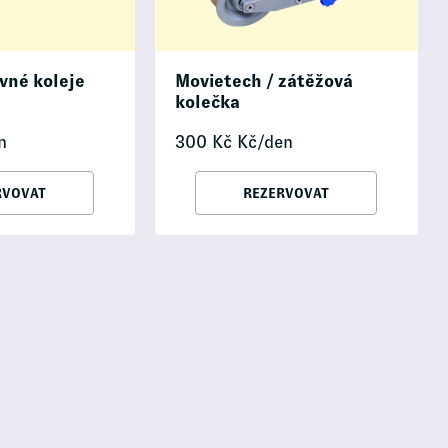
vné koleje
Movietech / zátěžová
kolečka
n
300
Kč
Kč/den
RVOVAT
REZERVOVAT