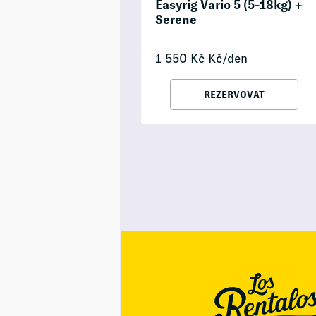
Easyrig Vario 5 (5-18kg) +
Serene
1 550
Kč
Kč/den
REZERVOVAT