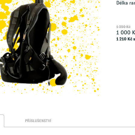
Délka ra
1 350
Kč
1 000
K
1 210
Kč 
PŘÍSLUŠENSTVÍ