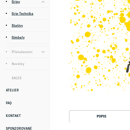
Gripy
Grip Technika
Stativy
Gimbaly
Příslušenství
Novinky
SALES
ATELIER
FAQ
KONTAKT
POPIS
SPONZOROVANÉ