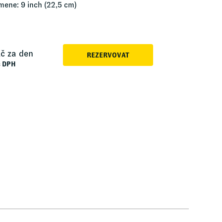
mene: 9 inch (22,5 cm)
č za den
REZERVOVAT
s DPH