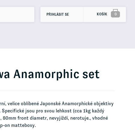
KOŠÍK
0
PŘIHLÁSIT SE
a Anamorphic set
ní, velice oblíbené Japonské Anamorphické objektivy
t. Specifické jsou pro svou lehkost (cca 1kg každý
), 80mm front diametr, nevyjíždí, nerotuje., vhodné
mp-on matteboxy.