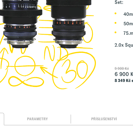
Set:
40m
50m
75.
2.0x Squ
9 900
Kč
6 900
K
8 349
Kč 
PARAMETRY
PŘÍSLUŠENSTVÍ