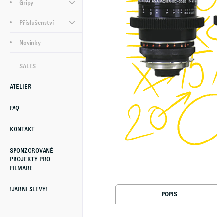
Gripy
Příslušenství
Novinky
SALES
ATELIER
FAQ
KONTAKT
SPONZOROVANÉ
PROJEKTY PRO
FILMAŘE
!JARNÍ SLEVY!
POPIS