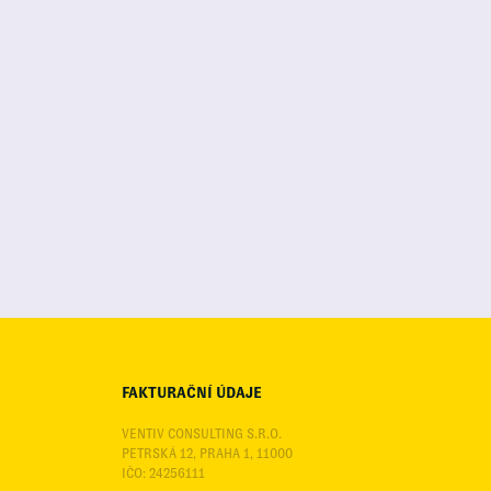
FAKTURAČNÍ ÚDAJE
VENTIV CONSULTING S.R.O.
PETRSKÁ 12, PRAHA 1, 11000
IČO: 24256111