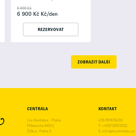
9 900
Kč
6 900
Kč
Kč/den
REZERVOVAT
ZOBRAZIT DALŠÍ
CENTRÁLA
KONTAKT
Los Rentalos - Praha
LOS RENTALOS
Příbenická 942/1
T: +420720070221
Žižkov, Praha 3
E:
info@losrentalos.cz