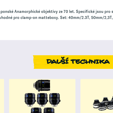
aponské Anamorphické objektivy ze 70 let. Specifické jsou pro 
e., vhodné pro clamp-on matteboxy. Set: 40mm/2.3T, 50mm/2,3T
DALŠÍ TECHNIKA