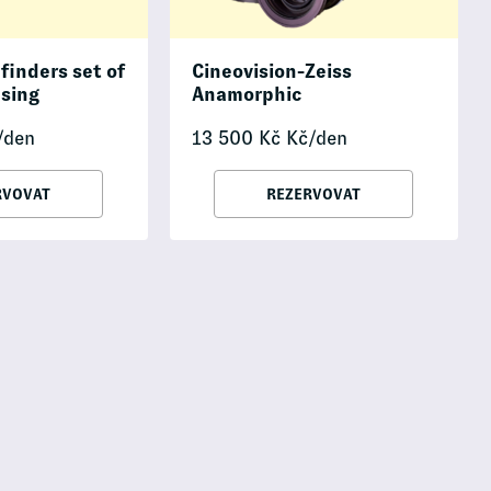
inders set of
Cineovision-Zeiss
using
Anamorphic
/den
13 500
Kč
Kč/den
RVOVAT
REZERVOVAT