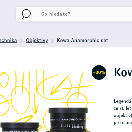
echnika
Objektivy
Kowa Anamorphic set
Kow
−30%
Legendár
ze 70 le
objektiv
pro cla