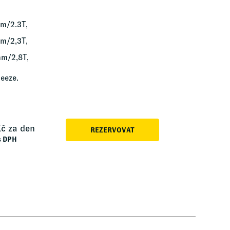
m/2.3T,
m/2,3T,
mm/2,8T,
eeze.
č za den
REZERVOVAT
s DPH